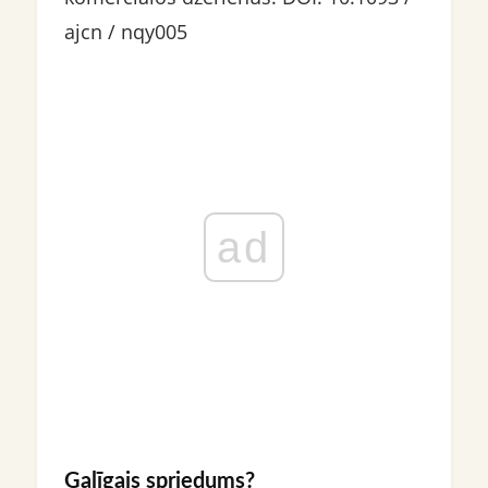
ajcn / nqy005
ad
Galīgais spriedums?