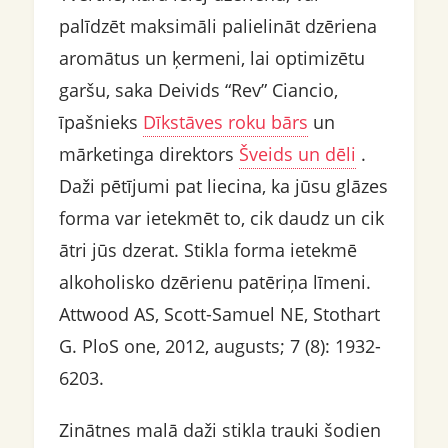
palīdzēt maksimāli palielināt dzēriena
aromātus un ķermeni, lai optimizētu
garšu, saka Deivids “Rev” Ciancio,
īpašnieks
Dīkstāves roku bārs
un
mārketinga direktors
Šveids un dēli
.
Daži pētījumi pat liecina, ka jūsu glāzes
forma var ietekmēt to, cik daudz un cik
ātri jūs dzerat. Stikla forma ietekmē
alkoholisko dzērienu patēriņa līmeni.
Attwood AS, Scott-Samuel NE, Stothart
G. PloS one, 2012, augusts; 7 (8): 1932-
6203.
Zinātnes malā daži stikla trauki šodien