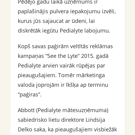
Pēdējo gadu laikā uzņēmums ir
paplašinājis pulvera iepakojumu izvēli,
kurus jūs sajaucat ar ūdeni, lai
diskrētāk iegūtu Pedialyte labojumu.
Kopš savas paģirām veltītās reklāmas
kampaņas “See the Lyte” 2015. gadā
Pedialyte arvien vairāk rūpējas par
pieaugušajiem. Tomēr mārketinga
valoda joprojām ir īkšķa ap terminu
“paģiras”.
Abbott (Pedialyte mātesuzņēmuma)
sabiedrisko lietu direktore Lindsija
Delko saka, ka pieaugušajiem visbiežāk