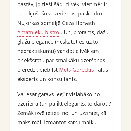
pastāv, jo tieši šādi cilvēki vienmēr ir
baudījuši šos dzērienus, paskaidro
Ņujorkas someljē Geza Horvath
Amatnieku bistro
. Un, protams, dažu
glāžu elegance (neskatoties uz to
nepraktiskumu) var dot cilvēkiem
priekšstatu par smalkāku dzeršanas
pieredzi, piebilst
Mets Goreckis
, alus
eksperts un konsultants.
Vai esat gatavs iegūt vislabāko no
dzēriena (un palikt elegants, to darot)?
Zemāk izvēlieties indi un uzziniet, kā
maksimāli izmantot katru malku.