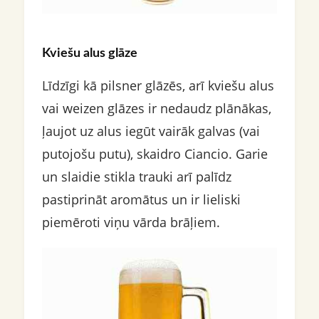
Kviešu alus glāze
Līdzīgi kā pilsner glāzēs, arī kviešu alus
vai weizen glāzes ir nedaudz plānākas,
ļaujot uz alus iegūt vairāk galvas (vai
putojošu putu), skaidro Ciancio. Garie
un slaidie stikla trauki arī palīdz
pastiprināt aromātus un ir lieliski
piemēroti viņu vārda brāļiem.