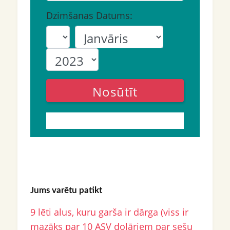
Dzimšanas Datums:
Nosūtīt
Jums varētu patikt
9 lēti alus, kuru garša ir dārga (viss ir
mazāks par 10 ASV dolāriem par sešu