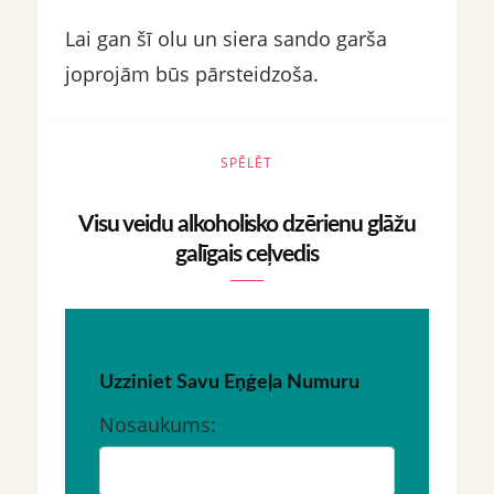
Lai gan šī olu un siera sando garša
joprojām būs pārsteidzoša.
SPĒLĒT
Visu veidu alkoholisko dzērienu glāžu
galīgais ceļvedis
Uzziniet Savu Eņģeļa Numuru
Nosaukums: