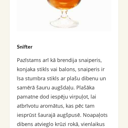
Snifter
Pazīstams arī kā brendija snaiperis,
konjaka stikls vai balons, snaiperis ir
īsa stumbra stikls ar plašu dibenu un
samērā šauru augšdaļu. Plašāka
pamatne dod iespēju virpuļot, lai
atbrīvotu aromātus, kas pēc tam
iesprūst šaurajā augšpusē. Noapaļots
dibens atvieglo krūzi rokā, vienlaikus