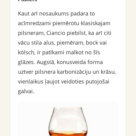
Kaut arī nosaukums padara to
acīmredzami piemērotu klasiskajam
pilsneram, Ciancio piebilst, ka arī citi
vācu stila alus, piemēram, bock vai
kölsch, ir patīkami malkot no šīs
glāzes. Augstā, konusveida forma
uztver pilsnera karbonizāciju un krāsu,
vienlaikus ļaujot veidoties putojošai
galvai.