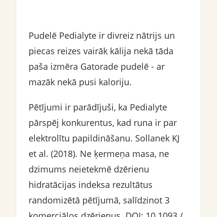
Pudelē Pedialyte ir divreiz nātrijs un
piecas reizes vairāk kālija nekā tāda
paša izmēra Gatorade pudelē - ar
mazāk nekā pusi kaloriju.
Pētījumi ir parādījuši, ka Pedialyte
pārspēj konkurentus, kad runa ir par
elektrolītu papildināšanu. Sollanek KJ
et al. (2018). Ne ķermeņa masa, ne
dzimums neietekmē dzērienu
hidratācijas indeksa rezultātus
randomizētā pētījumā, salīdzinot 3
komerciālos dzērienus. DOI: 10.1093 /