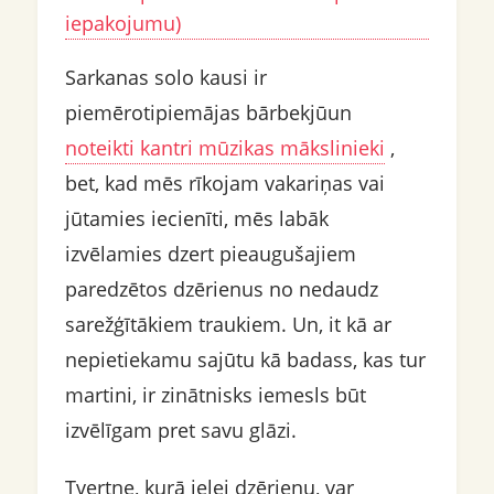
iepakojumu)
Sarkanas solo kausi ir
piemērotipiemājas bārbekjūun
noteikti kantri mūzikas mākslinieki
,
bet, kad mēs rīkojam vakariņas vai
jūtamies iecienīti, mēs labāk
izvēlamies dzert pieaugušajiem
paredzētos dzērienus no nedaudz
sarežģītākiem traukiem. Un, it kā ar
nepietiekamu sajūtu kā badass, kas tur
martini, ir zinātnisks iemesls būt
izvēlīgam pret savu glāzi.
Tvertne, kurā ielej dzērienu, var