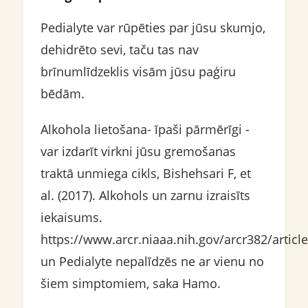
Pedialyte var rūpēties par jūsu skumjo,
dehidrēto sevi, taču tas nav
brīnumlīdzeklis visām jūsu paģiru
bēdām.
Alkohola lietošana- īpaši pārmērīgi -
var izdarīt virkni jūsu gremošanas
traktā unmiega cikls, Bishehsari F, et
al. (2017). Alkohols un zarnu izraisīts
iekaisums.
https://www.arcr.niaaa.nih.gov/arcr382/articl
un Pedialyte nepalīdzēs ne ar vienu no
šiem simptomiem, saka Hamo.