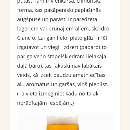
putas. Tam ir vienkārša, cilindriska
forma, kas pakāpeniski paplašinās
augšpusē un parasti ir paredzēta
lageriem vai brūnajiem aliem, skaidro
Ciancio. Lai gan lielo, plato glāzi ir lēti
izgatavot un viegli izdzert (padarot to
par galveno štāpeļšķiedrām lielākajā
daļā bāru), tas faktiski nav labākais
veids, kā izcelt daudzu amatniecības
alu aromātus un garšas, viņš piebilst.
(Tā vietā izmēģiniet kādu no tālāk
norādītajām iespējām.)