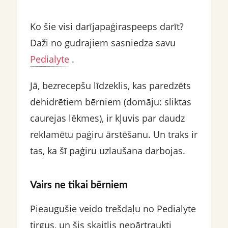
Ko šie visi darījapaģiraspeeps darīt?
Daži no gudrajiem sasniedza savu
Pedialyte
.
Jā, bezrecepšu līdzeklis, kas paredzēts
dehidrētiem bērniem (domāju: sliktas
caurejas lēkmes), ir kļuvis par daudz
reklamētu paģiru ārstēšanu. Un traks ir
tas, ka šī paģiru uzlaušana darbojas.
Vairs ne tikai bērniem
Pieaugušie veido trešdaļu no Pedialyte
tirgus, un šis skaitlis nepārtraukti