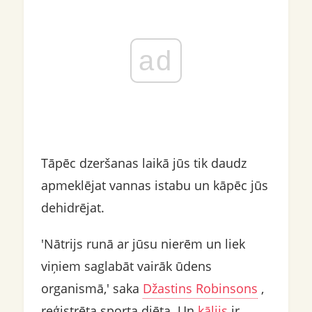
ad
Tāpēc dzeršanas laikā jūs tik daudz
apmeklējat vannas istabu un kāpēc jūs
dehidrējat.
'Nātrijs runā ar jūsu nierēm un liek
viņiem saglabāt vairāk ūdens
organismā,' saka
Džastins Robinsons
,
reģistrēta sporta diēta. Un
kālijs
ir