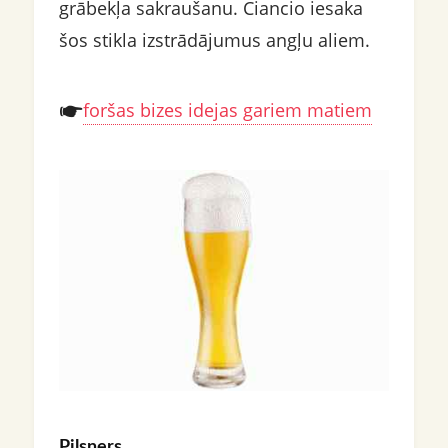
grābekļa sakraušanu. Ciancio iesaka
šos stikla izstrādājumus angļu aliem.
foršas bizes idejas gariem matiem
Pilsners