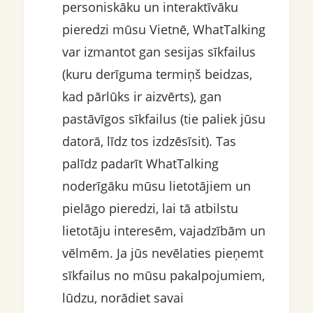
personiskāku un interaktīvāku
pieredzi mūsu Vietnē, WhatTalking
var izmantot gan sesijas sīkfailus
(kuru derīguma termiņš beidzas,
kad pārlūks ir aizvērts), gan
pastāvīgos sīkfailus (tie paliek jūsu
datorā, līdz tos izdzēsīsit). Tas
palīdz padarīt WhatTalking
noderīgāku mūsu lietotājiem un
pielāgo pieredzi, lai tā atbilstu
lietotāju interesēm, vajadzībām un
vēlmēm. Ja jūs nevēlaties pieņemt
sīkfailus no mūsu pakalpojumiem,
lūdzu, norādiet savai