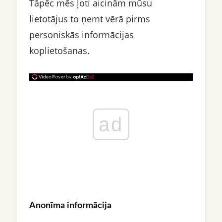
Tāpēc mēs ļoti aicinām mūsu
lietotājus to ņemt vērā pirms
personiskās informācijas
koplietošanas.
ad
Anonīma informācija