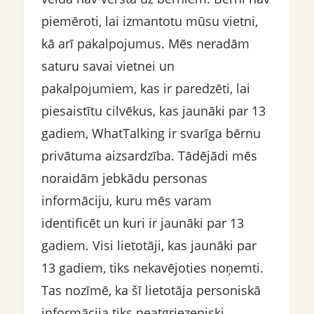
piemēroti, lai izmantotu mūsu vietni,
kā arī pakalpojumus. Mēs neradām
saturu savai vietnei un
pakalpojumiem, kas ir paredzēti, lai
piesaistītu cilvēkus, kas jaunāki par 13
gadiem, WhatTalking ir svarīga bērnu
privātuma aizsardzība. Tādējādi mēs
noraidām jebkādu personas
informāciju, kuru mēs varam
identificēt un kuri ir jaunāki par 13
gadiem. Visi lietotāji, kas jaunāki par
13 gadiem, tiks nekavējoties noņemti.
Tas nozīmē, ka šī lietotāja personiskā
informācija tiks neatgriezeniski