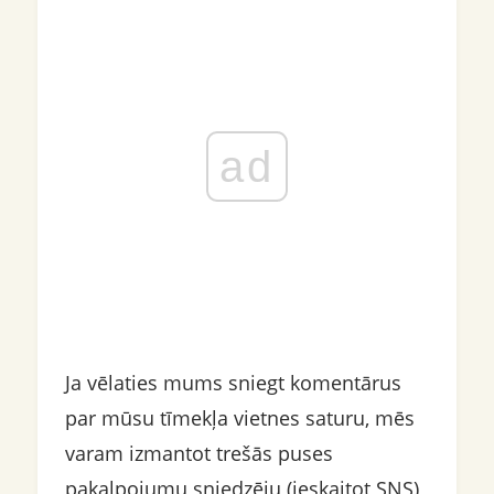
ad
Ja vēlaties mums sniegt komentārus
par mūsu tīmekļa vietnes saturu, mēs
varam izmantot trešās puses
pakalpojumu sniedzēju (ieskaitot SNS),