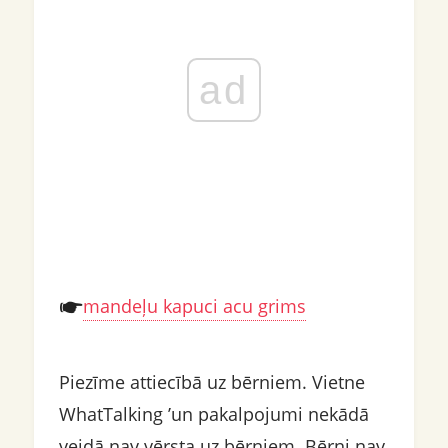
ad
mandeļu kapuci acu grims
Piezīme attiecībā uz bērniem. Vietne
WhatTalking ’un pakalpojumi nekādā
veidā nav vērsta uz bērniem. Bērni nav