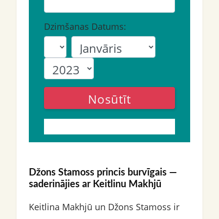
Dzimšanas Datums:
Nosūtīt
Džons Stamoss princis burvīgais —
saderinājies ar Keitlinu Makhjū
Keitlina Makhjū un Džons Stamoss ir