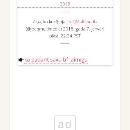
2018
Ziņa, ko kopīgoja
JoeQMultimedia
(@joeqmultimedia) 2018. gada 7. janvārī
plkst. 22:34 PST
kā padarīt savu bf laimīgu
ad