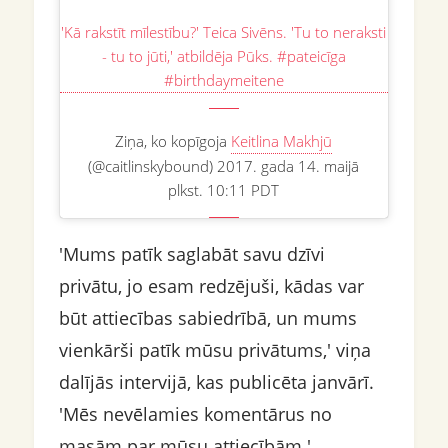
'Kā rakstīt mīlestību?' Teica Sivēns. 'Tu to neraksti
- tu to jūti,' atbildēja Pūks. #pateicīga
#birthdaymeitene
Ziņa, ko kopīgoja
Keitlina Makhjū
(@caitlinskybound) 2017. gada 14. maijā
plkst. 10:11 PDT
'Mums patīk saglabāt savu dzīvi
privātu, jo esam redzējuši, kādas var
būt attiecības sabiedrībā, un mums
vienkārši patīk mūsu privātums,' viņa
dalījās intervijā, kas publicēta janvārī.
'Mēs nevēlamies komentārus no
masām par mūsu attiecībām.'