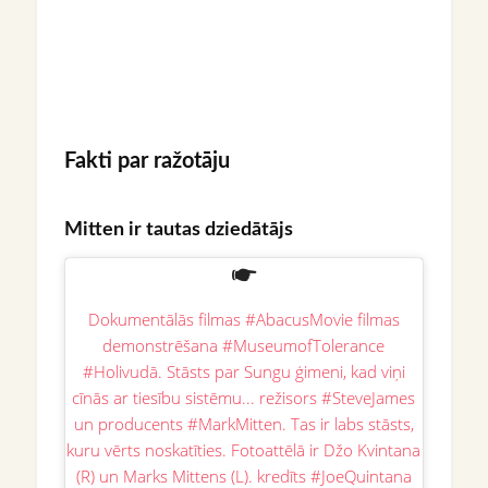
Fakti par ražotāju
Mitten ir tautas dziedātājs
Dokumentālās filmas #AbacusMovie filmas
demonstrēšana #MuseumofTolerance
#Holivudā. Stāsts par Sungu ģimeni, kad viņi
cīnās ar tiesību sistēmu... režisors #SteveJames
un producents #MarkMitten. Tas ir labs stāsts,
kuru vērts noskatīties. Fotoattēlā ir Džo Kvintana
(R) un Marks Mittens (L). kredīts #JoeQuintana