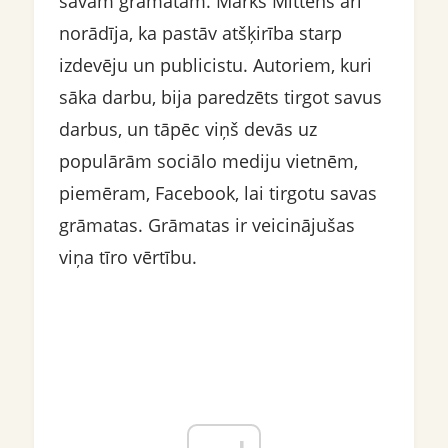
savām grāmatām. Marks Mittens arī
norādīja, ka pastāv atšķirība starp
izdevēju un publicistu. Autoriem, kuri
sāka darbu, bija paredzēts tirgot savus
darbus, un tāpēc viņš devās uz
populārām sociālo mediju vietnēm,
piemēram, Facebook, lai tirgotu savas
grāmatas. Grāmatas ir veicinājušas
viņa tīro vērtību.