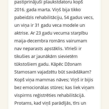
pastiprinājuši plaukstdatoru kopš
2016. gada marta. Viņš bija tikko
pabeidzis rehabilitāciju, 54 gadus vecs,
un viņa ir 31 gadu veca modele un
aktrise. Ar 23 gadu vecuma starpību
maija-decembra romāns vairumam
nav neparasts apstāklis. Vīrieši ir
tikušies ar jaunākām sievietēm
tūkstošiem gadu. Kāpēc Džonam
Stamosam vajadzētu būt savādākam?
Kopš viņa mammas nāves; Viņš ir bijis
bez emocionālas stūres; kas liek viņam
vispirms reģistrēties rehabilitācijā.
Protams, kad viņš parādījās, tīrs un