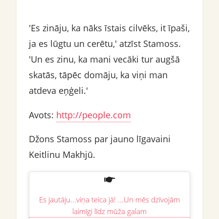
'Es zināju, ka nāks īstais cilvēks, it īpaši,
ja es lūgtu un cerētu,' atzīst Stamoss.
'Un es zinu, ka mani vecāki tur augšā
skatās, tāpēc domāju, ka viņi man
atdeva eņģeli.'
Avots:
http://people.com
Džons Stamoss par jauno līgavaini
Keitlinu Makhjū.
Es jautāju...viņa teica jā! ...Un mēs dzīvojām
laimīgi līdz mūža galam