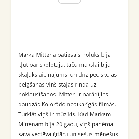
Marka Mittena patiesais nolūks bija
kļūt par skolotāju, taču mākslai bija
skaļāks aicinājums, un drīz pēc skolas
beigšanas viņš stājās rindā uz
noklausīšanos. Mitten ir parādījies
daudzās Kolorādo neatkarīgās filmās.
Turklāt viņš ir mūziķis. Kad Markam
Mittenam bija 20 gadu, viņš paņēma
sava vectēva ģitāru un sešus mēnešus