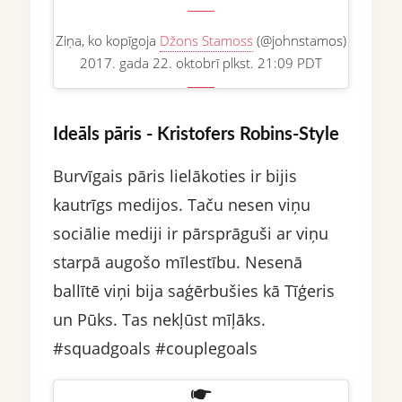
Ziņa, ko kopīgoja
Džons Stamoss
(@johnstamos)
2017. gada 22. oktobrī plkst. 21:09 PDT
Ideāls pāris - Kristofers Robins-Style
Burvīgais pāris lielākoties ir bijis
kautrīgs medijos. Taču nesen viņu
sociālie mediji ir pārsprāguši ar viņu
starpā augošo mīlestību. Nesenā
ballītē viņi bija saģērbušies kā Tīģeris
un Pūks. Tas nekļūst mīļāks.
#squadgoals #couplegoals