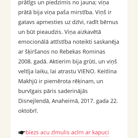
prātīgs un piedzimis no jauna; viņa
prātā bija viņa paša mirstība. Viņš ir
gatavs apmesties uz dzīvi, radīt bērnus
un būt pieaudzis. Viņa aizkavētā
emocionālā attīstība noteikti saskanēja
ar šķiršanos no Rebekas Rominas
2008. gadā. Aktierim bija grūti, un viņš
veltīja laiku, lai atrastu VIENO. Keitlina
Makhjū ir piemērota rēķinam, un
burvīgais pāris saderinājās
Disnejlendā, Anaheimā, 2017. gada 22.
oktobrī.
biezs acu zīmulis acīm ar kapuci