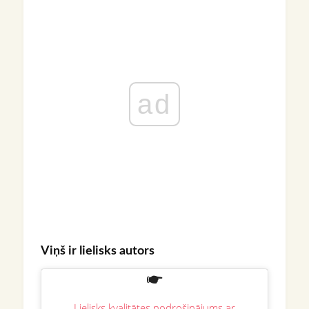
ad
Viņš ir lielisks autors
Lielisks kvalitātes nodrošinājums ar