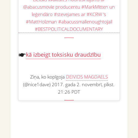
@abacusmovie producentu #MarkMitten un
leģendāro #stevejames ar #KCRW ‘s
#MattHolzman #abacussmallenoughtojail
#BESTPOLITICALDOCUMENTARY
kā izbeigt toksisku draudzību
Ziņa, ko kopīgoja
DEIVIDS MAGDAELS
(@nice1dave) 2017. gada 2. novembrī, plkst.
21:26 PDT