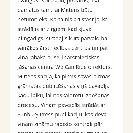
uzaugusi Kolorādo, protams, lika
pamatus tam, lai Mittens būtu
rietumnieks. Kārtainis arī stāstīja, ka
strādājis ar zirgiem, kad kļuva
pilngadīgs, strādājis kūts pārvaldībā
vairākos ārstniecības centros un pat
viņa labākā puse, ir ārstnieciskās
jāšanas centra We Can Ride direktors.
Mittens sacīja, ka pirms savas pirmās
grāmatas publicēšanas viņš pavadīja
kādu laiku, lai noskaidrotu izdošanas
procesu. Viņam paveicās strādāt ar
Sunbury Press publikāciju, kas deva
viņam zināmu radošo kontroli pār