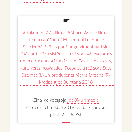
#dokumentālās filmas #AbacusMovie filmas
demonstrēšana #MuseumofTolerance
#Holivudā. Stāsts par Sungu ģimeni, kad viņi
cīnās ar tiesību sistēmu... režisors #SteveJames
un producents #MarkMitten. Tas ir labs stāsts,
kuru vērts noskatīties. Fotoattēlā režisors Stīvs
Džeimss (L) un producents Marks Mittens (R).
kredīts #JoeQuintana 2018
Ziņa, ko kopīgoja
JoeQMultimedia
(@joeqmultimedia) 2018. gada 7. janvārī
plkst. 22:26 PST