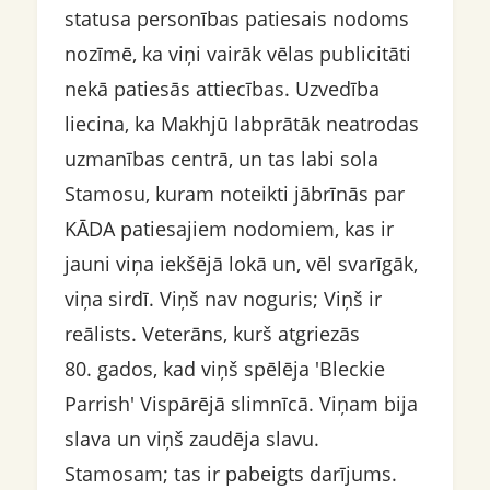
statusa personības patiesais nodoms
nozīmē, ka viņi vairāk vēlas publicitāti
nekā patiesās attiecības. Uzvedība
liecina, ka Makhjū labprātāk neatrodas
uzmanības centrā, un tas labi sola
Stamosu, kuram noteikti jābrīnās par
KĀDA patiesajiem nodomiem, kas ir
jauni viņa iekšējā lokā un, vēl svarīgāk,
viņa sirdī. Viņš nav noguris; Viņš ir
reālists. Veterāns, kurš atgriezās
80. gados, kad viņš spēlēja 'Bleckie
Parrish' Vispārējā slimnīcā. Viņam bija
slava un viņš zaudēja slavu.
Stamosam; tas ir pabeigts darījums.