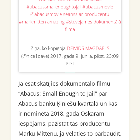
#abacussmallenoughtojail #abacusmovie
@abacusmovie seanss ar producentu
#markmitten amazing #stevejames dokumentālā
filma
Ziņa, ko kopīgoja
DEIVIDS MAGDAELS
(@nice1dave) 2017. gada 9. jūnijā, plkst. 23:09
PDT
Ja esat skatījies dokumentālo filmu
“Abacus: Small Enough to Jail” par
Abacus banku Ķīniešu kvartālā un kas
ir nominēta 2018. gada Oskaram,
iespējams, pazīstat tās producentu
Marku Mittenu, ja vēlaties to pārbaudīt.