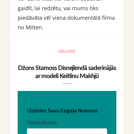
gaidīt, lai redzētu, vai mums tiks
piedāvāta vēl viena dokumentālā filma
no Mitten.
IZKLAIDE
Džons Stamoss Disnejlendā saderinājās
ar modeli Keitlinu Makhjū
Uzziniet Savu Eņģeļa Numuru
Nosaukums: